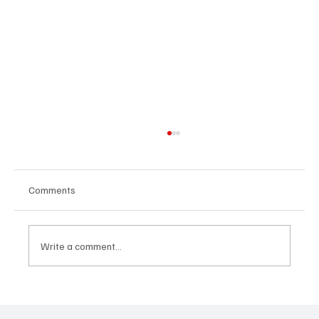
Comments
Write a comment...
Не продавайте, не купувайте и не
отдавайте под наем вашия USDOT или