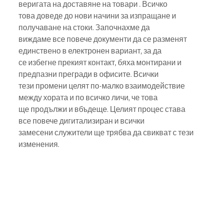
веригата на доставяне на товари . Всичко
това доведе до нови начини за изпращане и 
получаване на стоки. Започнахме да
виждаме все повече документи да се разменят 
единствено в електронен вариант, за да
се избегне прекият контакт, бяха монтирани и 
предпазни прегради в офисите. Всички
тези промени целят по-малко взаимодействие 
между хората и по всичко личи, че това
ще продължи и вбъдеще. Целият процес става 
все повече дигитализиран и всички
замесени служители ще трябва да свикват с тези 
изменения.