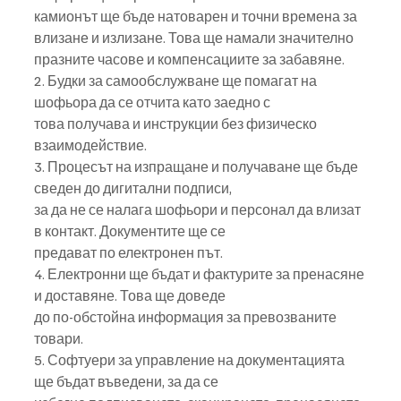
камионът ще бъде натоварен и точни времена за 
влизане и излизане. Това ще намали значително 
празните часове и компенсациите за забавяне.
2. Будки за самообслужване ще помагат на 
шофьора да се отчита като заедно с
това получава и инструкции без физическо 
взаимодействие.
3. Процесът на изпращане и получаване ще бъде 
сведен до дигитални подписи,
за да не се налага шофьори и персонал да влизат 
в контакт. Документите ще се
предават по електронен път.
4. Електронни ще бъдат и фактурите за пренасяне 
и доставяне. Това ще доведе
до по-обстойна информация за превозваните 
товари.
5. Софтуери за управление на документацията 
ще бъдат въведени, за да се