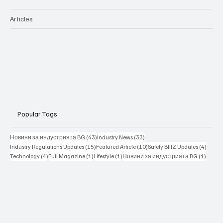
Articles
Popular Tags
43 posts
33 posts
Новини за индустрията BG
(43)
Industry News
(33)
15 posts
10 posts
4 posts
Industry Regulations Updates
(15)
Featured Article
(10)
Safety BlitZ Updates
(4)
4 posts
1 post
1 post
1 post
Technology
(4)
Full Magazine
(1)
Lifestyle
(1)
Новини за индустрията BG
(1)