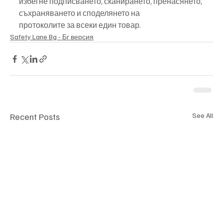
избегне подписването, сканирането, пренасянето, 
съхраняването и споделянето на
протоколите за всеки един товар.
Safety Lane Bg - Бг версия
Recent Posts
See All