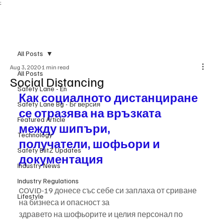
;
Subscribe
All Posts
Aug 3, 2020
1 min read
All Posts
Social Distancing
Safety Lane - En
Как социалното дистанциране 
Safety Lane Bg - Бг версия
се отразява на връзката 
Featured Article
между шипъри,
Technology
получатели, шофьори и 
Safety BlitZ Updates
документация
Industry News
Industry Regulations
COVID-19 донесе със себе си заплаха от сриване 
Lifestyle
на бизнеса и опасност за
здравето на шофьорите и целия персонал по 