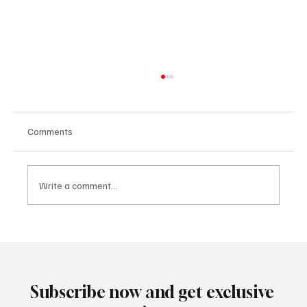
Comments
Write a comment...
Не продавайте, не купувайте и не
отдавайте под наем вашия USDOT или
MC номер
Subscribe now and get exclusive