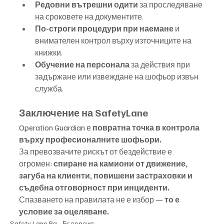
Редовни вътрешни одити
 за проследяване 
на сроковете на документите.
По-строги процедури при наемане
 и 
внимателен контрол върху източниците на 
книжки.
Обучение на персонала
 за действия при 
задържане или извеждане на шофьор извън 
служба.
Заключение на SafetyLane
Operation Guardian е 
повратна точка в контрола 
върху професионалните шофьори.
За превозвачите рискът от бездействие е 
огромен: 
спиране на камиони от движение, 
загуба на клиенти, повишени застраховки и 
съдебна отговорност при инциденти.
Спазването на правилата не е избор — 
то е 
условие за оцеляване.
Safety Lane Bg - Бг версия