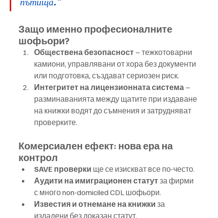
пътища.“
Защо именно професионалните 
шофьори?
Обществена безопасност
 – тежкотоварни 
камиони, управлявани от хора без документи 
или подготовка, създават сериозен риск.
Интегритет на лицензионната система
 – 
разминаванията между щатите при издаване 
на книжки водят до съмнения и затрудняват 
проверките.
Комерсиален ефект: нова ера на 
контрол
SAVE проверки
 ще се изискват все по-често.
Аудити на имиграционен статут
 за фирми 
с много non-domiciled CDL шофьори.
Известия и отнемане на книжки
 за 
издадени без доказан статут.