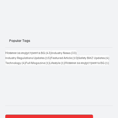
Popular Tags
43 posts
33 posts
Новини за индустрията BG
(43)
Industry News
(33)
15 posts
10 posts
4 posts
Industry Regulations Updates
(15)
Featured Article
(10)
Safety BlitZ Updates
(4)
4 posts
1 post
1 post
1 post
Technology
(4)
Full Magazine
(1)
Lifestyle
(1)
Новини за индустрията BG
(1)