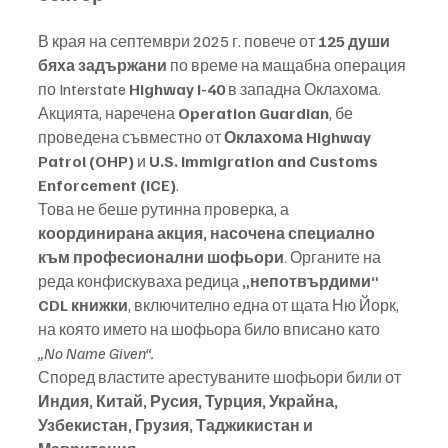
В края на септември 2025 г. повече от 
125 души 
бяха задържани
 по време на мащабна операция 
по Interstate 
Highway I-40
 в западна Оклахома. 
Акцията, наречена 
Operation Guardian
, бе 
проведена съвместно от 
Оклахома Highway 
Patrol (OHP)
 и 
U.S. Immigration and Customs 
Enforcement (ICE)
.
Това не беше рутинна проверка, а 
координирана акция, насочена специално 
към професионални шофьори
. Органите на 
реда конфискуваха редица 
„непотвърдими“ 
CDL книжки
, включително една от щата Ню Йорк, 
на която името на шофьора било вписано като 
„No Name Given“.
Според властите арестуваните шофьори били от 
Индия, Китай, Русия, Турция, Украйна, 
Узбекистан, Грузия, Таджикистан и 