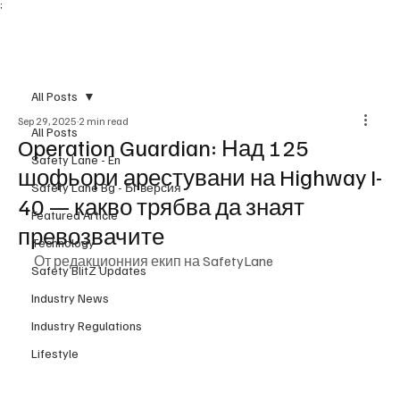
;
Subscribe
All Posts
Sep 29, 2025
2 min read
All Posts
Operation Guardian: Над 125
Safety Lane - En
шофьори арестувани на Highway I-
Safety Lane Bg - Бг версия
40 — какво трябва да знаят
Featured Article
превозвачите
Technology
От редакционния екип на SafetyLane
Safety BlitZ Updates
Industry News
Industry Regulations
Lifestyle