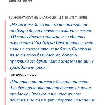
Мавритания
.
Губернаторът на Оклахома, Кевин Стит, заяви:
„Не можем да позволим непотвърдени 
шофьори да управляват камиони с тегло 
40 тона. Когато книжки се издават с 
имена като ‘No Name Given’, това е ясен 
знак, че системата не работи. Оклахома 
няма да стои безучастна, докато 
практики от други щати излагат нашите 
граждани на риск.“
Той добави още:
„Нашият приоритет е безопасността. 
Ако федералното правителство не реши 
проблема, Оклахома ще предприеме 
действия, за да защити хората по нашите 