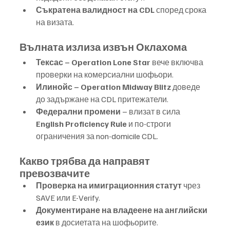
Съкратена валидност на CDL
 според срока 
на визата.
Вълната излиза извън Оклахома
Тексас – Operation Lone Star
 вече включва 
проверки на комерсиални шофьори.
Илинойс – Operation Midway Blitz
 доведе 
до задържане на CDL притежатели.
Федерални промени
 – влизат в сила 
English Proficiency Rule
 и по-строги 
ограничения за non-domicile CDL.
Какво трябва да направят 
превозвачите
Проверка на имиграционния статут
 чрез 
SAVE или E-Verify.
Документиране на владеене на английски 
език
 в досиетата на шофьорите.