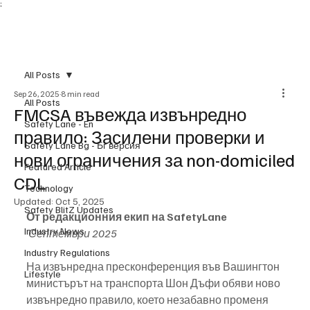
;
Subscribe
All Posts
Sep 26, 2025
8 min read
All Posts
FMCSA въвежда извънредно
Safety Lane - En
правило: Засилени проверки и
Safety Lane Bg - Бг версия
нови ограничения за non-domiciled
Featured Article
CDL
Technology
Updated:
Oct 5, 2025
Safety BlitZ Updates
От редакционния екип на SafetyLane
Industry News
Септември 2025
Industry Regulations
На извънредна пресконференция във Вашингтон 
Lifestyle
министърът на транспорта Шон Дъфи обяви ново 
извънредно правило, което незабавно променя 