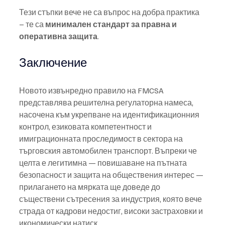
Тези стъпки вече не са въпрос на добра практика 
– те са 
минимален стандарт за правна и 
оперативна защита
.
Заключение
Новото извънредно правило на FMCSA 
представлява решителна регулаторна намеса, 
насочена към укрепване на идентификационния 
контрол, езиковата компетентност и 
имиграционната проследимост в сектора на 
търговския автомобилен транспорт. Въпреки че 
целта е легитимна — повишаване на пътната 
безопасност и защита на обществения интерес — 
прилагането на мярката ще доведе до 
съществени сътресения за индустрия, която вече 
страда от кадрови недостиг, високи застраховки и 
икономически натиск.