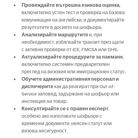
Провеждайте вътрешна езикова оценка
, 
включително устен тест и проверка на базова 
комуникация на английски, и документирайте 
резултатите в досието на шофьора;
Анализирайте маршрутите
 и, при 
необходимост, избягвайте транзит през щати 
с активни проверки от ICE, FMCSA или DHS;
Актуализирайте процедурите за наемане
, 
включително системен предварителен 
преглед на визовия или имиграционен статус;
Обучете административния персонал и 
диспечерите
 как да реагират при Out-of-
Service заповед, задържане на шофьор или 
инспекция на товар;
Консултирайте се с правен експерт
, 
особено ако използвате шофьори с 
временни документи, неясен статут или 
визова несигурност.