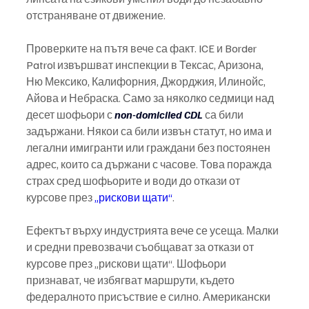
отстраняване от движение.
Проверките на пътя вече са факт. ICE и Border 
Patrol извършват инспекции в Тексас, Аризона, 
Ню Мексико, Калифорния, Джорджия, Илинойс, 
Айова и Небраска. Само за няколко седмици над 
десет шофьори с 
non-domiciled CDL
 са били 
задържани. Някои са били извън статут, но има и 
легални имигранти или граждани без постоянен 
адрес, които са държани с часове. Това поражда 
страх сред шофьорите и води до откази от 
курсове през 
„рискови щати“
.
Ефектът върху индустрията вече се усеща. Малки 
и средни превозвачи съобщават за откази от 
курсове през „рискови щати“. Шофьори 
признават, че избягват маршрути, където 
федералното присъствие е силно. Американски 