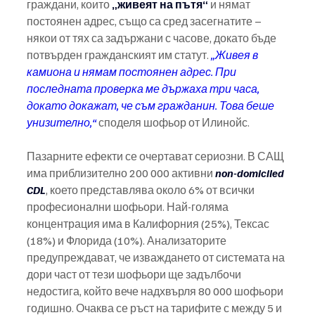
граждани, които 
„живеят на пътя“
 и нямат 
постоянен адрес, също са сред засегнатите – 
някои от тях са задържани с часове, докато бъде 
потвърден гражданският им статут.
 „Живея в 
камиона и нямам постоянен адрес. При 
последната проверка ме държаха три часа, 
докато докажат, че съм гражданин. Това беше 
унизително,“
 споделя шофьор от Илинойс.
Пазарните ефекти се очертават сериозни. В САЩ 
има приблизително 200 000 активни 
non-domiciled 
CDL
, което представлява около 6% от всички 
професионални шофьори. Най-голяма 
концентрация има в Калифорния (25%), Тексас 
(18%) и Флорида (10%). Анализаторите 
предупреждават, че изваждането от системата на 
дори част от тези шофьори ще задълбочи 
недостига, който вече надхвърля 80 000 шофьори 
годишно. Очаква се ръст на тарифите с между 5 и 