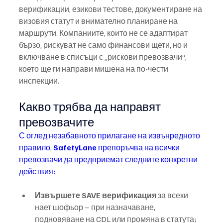
верификации, езикови тестове, документиране на 
визовия статут и внимателно планиране на 
маршрути. Компаниите, които не се адаптират 
бързо, рискуват не само финансови щети, но и 
включване в списъци с „рискови превозвачи“, 
което ще ги направи мишена на по-чести 
инспекции.
Какво трябва да направят 
превозвачите
С оглед незабавното прилагане на извънредното 
правило, 
SafetyLane
 препоръчва на всички 
превозвачи да предприемат следните конкретни 
действия:
Извършете SAVE верификация
 за всеки 
нает шофьор – при назначаване, 
подновяване на CDL или промяна в статута;