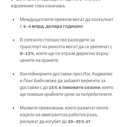
изражение това означава:
Междущатските превози могат да поскъпнат 
с 
4–6 млрд. долара годишно
.
В селското стопанство разходите за 
транспорт на реколта могат да се увеличат с 
8–12%
, което ще се отрази директно върху 
цените на храните.
Контейнерните доставки през Лос Анджелис 
и Лонг Бийч може да забавят веригите за 
доставки с до 
15% в пиковите сезони
, което 
ще повиши крайните цени за потребителите.
Малките превозвачи, които разчитат почти 
изцяло на имигрантска работна ръка, 
рискуват да изгубят до 
20–25% от 