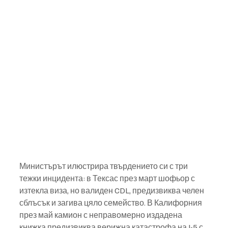
Министърът илюстрира твърдението си с три 
тежки инцидента: в Тексас през март шофьор с 
изтекла виза, но валиден CDL, предизвиква челен 
сблъсък и загива цяло семейство. В Калифорния 
през май камион с неправомерно издадена 
книжка предизвиква верижна катастрофа на I-5 с 