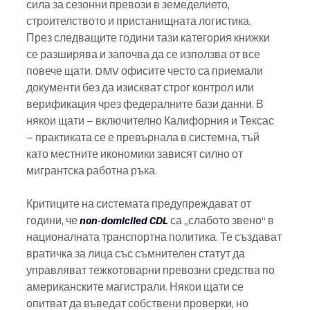
сила за сезонни превози в земеделието, 
строителството и пристанищната логистика.
През следващите години тази категория книжки 
се разширява и започва да се използва от все 
повече щати. DMV офисите често са приемали 
документи без да изискват строг контрол или 
верификация чрез федералните бази данни. В 
някои щати – включително Калифорния и Тексас 
– практиката се е превърнала в системна, тъй 
като местните икономики зависят силно от 
мигрантска работна ръка.
Критиците на системата предупреждават от 
години, че 
non-domiciled CDL
са „слабото звено“ в 
националната транспортна политика. Те създават 
вратичка за лица със съмнителен статут да 
управляват тежкотоварни превозни средства по 
американските магистрали. Някои щати се 
опитват да въведат собствени проверки, но 