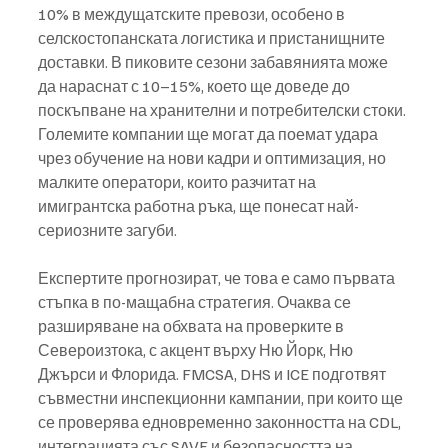
10% в междущатските превози, особено в 
селскостопанската логистика и пристанищните 
доставки. В пиковите сезони забавянията може 
да нараснат с 10–15%, което ще доведе до 
поскъпване на хранителни и потребителски стоки. 
Големите компании ще могат да поемат удара 
чрез обучение на нови кадри и оптимизация, но 
малките оператори, които разчитат на 
имигрантска работна ръка, ще понесат най-
сериозните загуби.
Експертите прогнозират, че това е само първата 
стъпка в по-мащабна стратегия. Очаква се 
разширяване на обхвата на проверките в 
Североизтока, с акцент върху Ню Йорк, Ню 
Джърси и Флорида. FMCSA, DHS и ICE подготвят 
съвместни инспекционни кампании, при които ще 
се проверява едновременно законността на CDL, 
интеграцията със SAVE и безопасността на 