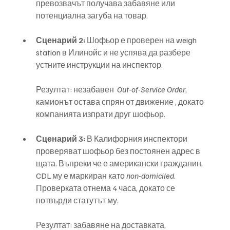
превозвачът получава забавяне или 
потенциална загуба на товар.
Сценарий 2:
 Шофьор е проверен на weigh 
station в Илинойс и не успява да разбере 
устните инструкции на инспектор. 
Резултат: незабавен  
Out-of-Service Order
, 
камионът остава спрян от движение , докато 
компанията изпрати друг шофьор.
Сценарий 3:
 В Калифорния инспектори 
проверяват шофьор без постоянен адрес в 
щата. Въпреки че е американски гражданин, 
CDL му е маркиран като 
non-domiciled
. 
Проверката отнема 4 часа, докато се 
потвърди статутът му. 
Резултат: забавяне на доставката, 