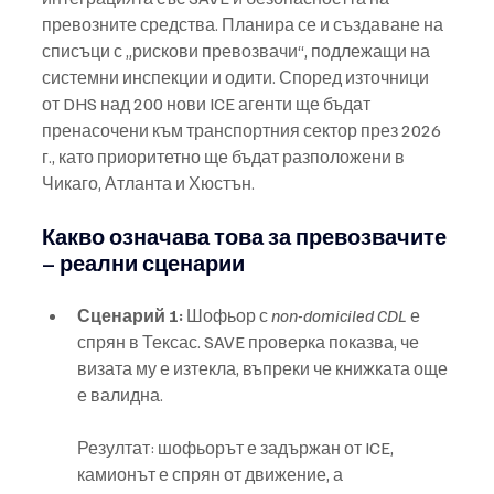
превозните средства. Планира се и създаване на 
списъци с „рискови превозвачи“, подлежащи на 
системни инспекции и одити. Според източници 
от DHS над 200 нови ICE агенти ще бъдат 
пренасочени към транспортния сектор през 2026 
г., като приоритетно ще бъдат разположени в 
Чикаго, Атланта и Хюстън.
Какво означава това за превозвачите 
– реални сценарии
Сценарий 1:
 Шофьор с 
non-domiciled CDL
 е 
спрян в Тексас. SAVE проверка показва, че 
визата му е изтекла, въпреки че книжката още 
е валидна. 
Резултат: шофьорът е задържан от ICE, 
камионът е спрян от движение, а 