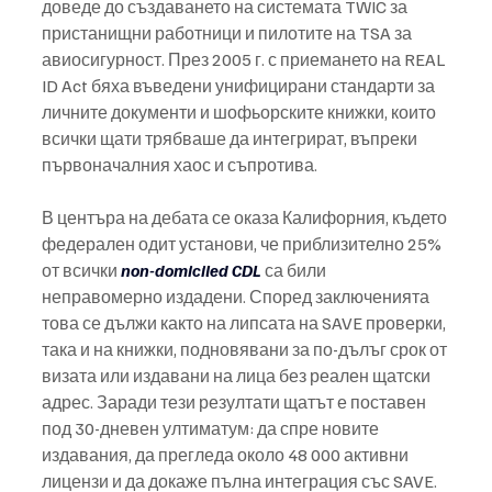
доведе до създаването на системата TWIC за 
пристанищни работници и пилотите на TSA за 
авиосигурност. През 2005 г. с приемането на REAL 
ID Act бяха въведени унифицирани стандарти за 
личните документи и шофьорските книжки, които 
всички щати трябваше да интегрират, въпреки 
първоначалния хаос и съпротива.
В центъра на дебата се оказа Калифорния, където 
федерален одит установи, че приблизително 25% 
от всички 
non-domiciled CDL
 са били 
неправомерно издадени. Според заключенията 
това се дължи както на липсата на SAVE проверки, 
така и на книжки, подновявани за по-дълъг срок от 
визата или издавани на лица без реален щатски 
адрес. Заради тези резултати щатът е поставен 
под 30-дневен ултиматум: да спре новите 
издавания, да прегледа около 48 000 активни 
лицензи и да докаже пълна интеграция със SAVE. 