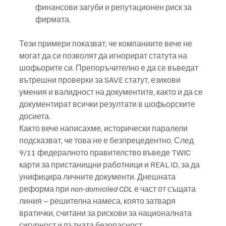
финансови загуби и репутационен риск за 
фирмата.
Тези примери показват, че компаниите вече не 
могат да си позволят да игнорират статута на 
шофьорите си. Препоръчително е да се въведат 
вътрешни проверки за SAVE статут, езикови 
умения и валидност на документите, както и да се 
документират всички резултати в шофьорските 
досиета.
Както вече написахме, исторически паралели 
подсказват, че това не е безпрецедентно. След 
9/11 федералното правителство въведе TWIC 
карти за пристанищни работници и REAL ID, за да 
унифицира личните документи. Днешната 
реформа при 
non-domiciled CDL
 е част от същата 
линия – решителна намеса, която затваря 
вратички, считани за рискови за националната 
сигурност и пътната безопасност.