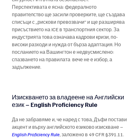
Перспективата е ясна: федералното 
правителство ще засили проверките, ще създава 
списъци с „рискови превозвачи“ и ще разширява 
присъствието на ICE в транспортния сектор. За 
индустрията това означава кадрови кризи, по-
високи разходи и нужда от бърза адаптация. Но 
посланието на Вашингтон е недвусмислено: 
спазването на правилата  вече не е избор, а 
задължение.
Изискването за владеене на Английски 
език
 – English Proficiency Rule
Да не забравяме и, че наред с това, Дъфи постави 
акцент и върху английското езиково изискване – 
English Proficiency Rule
, заложено в 49 CFR §391.11. 