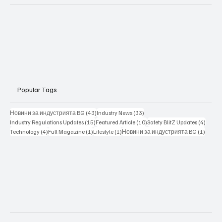
Popular Tags
43 posts
33 posts
Новини за индустрията BG
(43)
Industry News
(33)
15 posts
10 posts
4 posts
Industry Regulations Updates
(15)
Featured Article
(10)
Safety BlitZ Updates
(4)
4 posts
1 post
1 post
1 post
Technology
(4)
Full Magazine
(1)
Lifestyle
(1)
Новини за индустрията BG
(1)