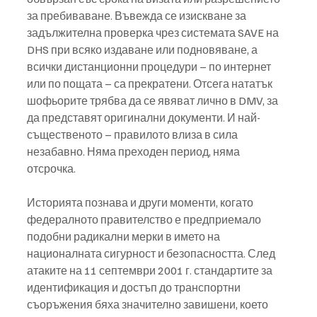
за пребиваване. Въвежда се изискване за 
задължителна проверка чрез системата SAVE на 
DHS при всяко издаване или подновяване, а 
всички дистанционни процедури – по интернет 
или по пощата – са прекратени. Отсега нататък 
шофьорите трябва да се явяват лично в DMV, за 
да представят оригинални документи. И най-
същественото – правилото влиза в сила 
незабавно. Няма преходен период, няма 
отсрочка.
Историята познава и други моменти, когато 
федералното правителство е предприемало 
подобни радикални мерки в името на 
националната сигурност и безопасността. След 
атаките на 11 септември 2001 г. стандартите за 
идентификация и достъп до транспортни 
съоръжения бяха значително завишени, което 