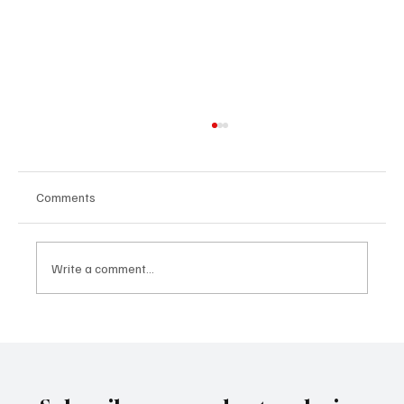
Comments
Write a comment...
Не продавайте, не купувайте и не
отдавайте под наем вашия USDOT или
MC номер