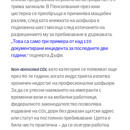
трима загинали. В Пенсилвания през юни 
цистерна се преобръща и причинява мащабен 
разлив, след като книжката на шофьора е 
подновена шест месеца след изтичането на 
разрешението му за пребиваване в държавата. 
„Това са само три примера от над 120 
документирани инцидента за последните две 
години,“ 
подчерта Дъфи.
Non-domiciled CDL
 като категория се появяват още 
през 90-те години, когато индустрията изпитва 
хроничен недостиг на професионални шофьори. 
За да се улесни наемането на имигранти с 
временни визи и на мобилни работници, 
федералното законодателство позволява 
издаване на CDL дори без доказан щатски адрес 
или статут на постоянно пребиваване. Целта е 
била чисто практична – да се осигури работна 