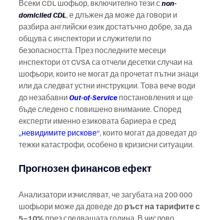
Всеки CDL шофьор, включително тези с 
non-
domiciled CDL
, е длъжен да може да говори и 
разбира английски език достатъчно добре, за да 
общува с инспектори и служители по 
безопасността. През последните месеци 
инспектори от CVSA са отчели десетки случаи на 
шофьори, които не могат да прочетат пътни знаци 
или да следват устни инструкции. Това вече води 
до незабавни 
Out-of-Service
 постановления и ще 
бъде следено с повишено внимание. Според 
експерти именно езиковата бариера е сред 
„невидимите рискове“
, които могат да доведат до 
тежки катастрофи, особено в кризисни ситуации.
Прогнозен финансов ефект
Анализатори изчисляват, че загубата на 200 000 
шофьори може да доведе до 
ръст на тарифите с 
5–10%
 през следващата година. В числово 