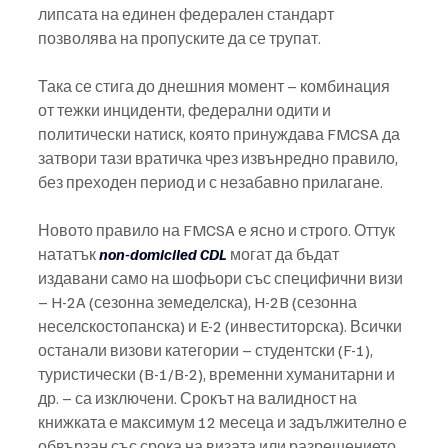
липсата на единен федерален стандарт 
позволява на пропуските да се трупат.
Така се стига до днешния момент – комбинация 
от тежки инциденти, федерални одити и 
политически натиск, която принуждава FMCSA да 
затвори тази вратичка чрез извънредно правило, 
без преходен период и с незабавно прилагане.
Новото правило на FMCSA е ясно и строго. Оттук 
нататък 
non-domiciled CDL
 могат да бъдат 
издавани само на шофьори със специфични визи 
– H-2A (сезонна земеделска), H-2B (сезонна 
неселскостопанска) и E-2 (инвеститорска). Всички 
останали визови категории – студентски (F-1), 
туристически (B-1/B-2), временни хуманитарни и 
др. – са изключени. Срокът на валидност на 
книжката е максимум 12 месеца и задължително е 
обвързан със срока на визата или разрешението 