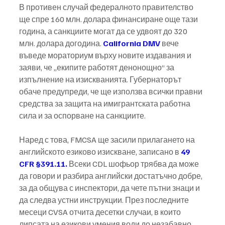
В противен случай федералното правителство 
ще спре 160 млн. долара финансиране още тази 
година, а санкциите могат да се удвоят до 320 
млн. долара догодина. 
California DMV
 вече 
въведе мораториум върху новите издавания и 
заяви, че „екипите работят денонощно“ за 
изпълнение на изискванията. Губернаторът 
обаче предупреди, че ще използва всички правни 
средства за защита на имигрантската работна 
сила и за оспорване на санкциите.
Наред с това, FMCSA ще засили прилагането на 
английското езиково изискване, записано в 
49 
CFR §391.11.
 Всеки CDL шофьор трябва да може 
да говори и разбира английски достатъчно добре, 
за да общува с инспектори, да чете пътни знаци и 
да следва устни инструкции. През последните 
месеци CVSA отчита десетки случаи, в които 
липсата на езикови умения води до незабавно 