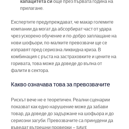
капацитета си
 още през първата година на 
прилагане.
Експертите предупреждават, че макар големите 
компании да могат да абсорбират част от удара 
чрез ускорено обучение и по-добро заплащане на 
нови шофьори, по-малките превозвачи ще се 
изправят пред сериозна ликвидна криза. В 
комбинация с ръста на застраховките и цените на 
горивата, това може да доведе до вълна от 
фалити в сектора.
Какво означава това за превозвачите
Рискът вече не е теоретичен. Реални сценарии 
показват как едно нарушение може да забави 
товар, да доведе до задържане на шофьора и до 
сериозни загуби. Превозвачите са принудени да 
въведат вътрешни проверки – SAVE 