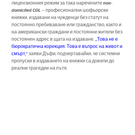
лицензионния режим за така наречените 
non-
domiciled CDL
 – професионални шофьорски 
книжки, издавани на чужденци без статут на 
постоянно пребиваване или гражданство, както и 
на американски граждани и постоянни жители без 
постоянен адрес в щата на издаване.
 „Това не е 
бюрократична корекция. Това е въпрос на живот и 
смърт,“ 
заяви Дъфи, подчертавайки, че системни 
пропуски в издаването на книжки са довели до 
реални трагедии на пътя.