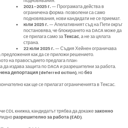
подновявания.
2021–2025 г.
 — Програмата действа в 
ограничена форма: позволени са само 
подновявания, нови кандидати не се приемат.
юли 2025 г.
 — Апелативният съд на Пети окръг 
постановява, че блокирането на DACA може да 
се прилага само за 
Тексас
, а не за цялата 
страна.
22 юли 2025 г.
 — Съдия Хейнен ограничава 
а предложения как да се приложи решението.
ото на правосъдието предлага план:
а да издава защита по DACA и разрешителни за работа.
чена депортация (deferred action)
, но 
без 
ончателно как ще се прилагат ограниченията в Тексас.
и CDL книжка, кандидатът трябва да докаже 
законно 
алидно 
разрешително за работа (EAD)
.