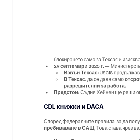
блокирането само за Тексас и изискв
29 септември 2025 г.
 — Министерств
Извън Тексас:
 USCIS продължав
В Тексас:
 да се дава само 
отсро
разрешителни за работа.
Предстои:
 Съдия Хейнен ще реши ок
CDL книжки и DACA
Според федералните правила, за да получ
пребиваване в САЩ
. Това става чрез в