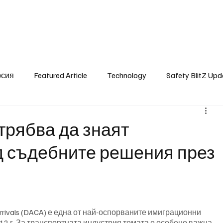
SafetyLane Home
Articles
рсия
Featured Article
Technology
Safety BlitZ Upd
 трябва да знаят
д съдебните решения през
Arrivals (DACA) е една от най-оспорваните имиграционни 
12 г. За транспортната индустрия темата е особено важна, 