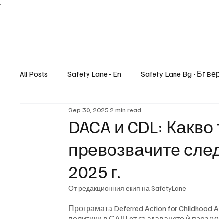
;
All Posts
Safety Lane - En
Safety Lane Bg - Бг ве
Sep 30, 2025
2 min read
Lifestyle
DACA и CDL: Какво
превозвачите сле
2025 г.
От редакционния екип на SafetyLane
Програмата Deferred Action for Childhood 
политики в САЩ от създаването ѝ през 20