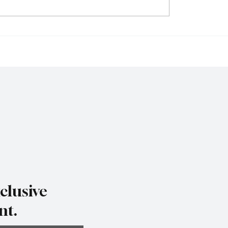
давайте, не
MOTUS идва: Всичко, 
йте и не отдавайте
трябва да знаете за н
ем вашия USDOT или
мащабната промяна 
мер
регистрацията на FM
десетилетия
clusive
nt.