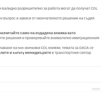
 валидно разрешително за работа могат да получат CDL 
ен въпрос и зависи от окончателното решение на съдия 
разчитайте само на издадена книжка като 
ните решения и проверявайте внимателно имиграционния 
аване на non-domiciled CDL книжки, темата за DACA се 
елите и safety мениджърите
 в транспортния сектор.