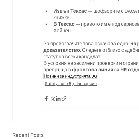
Извън Тексас
 — шофьорите с DACA и
книжки.
В Тексас
 — правото им е под сериоз
Хейнен.
За превозвачите това означава едно: 
не 
доказателство
. Следете отблизо съдеб
статут на всеки кандидат.
В условия на засилени проверки и огранич
превръща в 
фронтова линия за HR отд
Новини за индустрията BG
Safety Lane Bg - Бг версия
Recent Posts