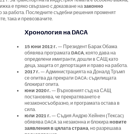
ижка е пряко свързано с доказване на 
законно 
о за работа. Последните съдебни решения променят 
те, така и превозвачите.
Хронология на DACA
15 юни 2012 г.
 — Президент Барак Обама 
обявява програмата 
DACA
, която дава на 
определени имигранти, дошли в САЩ като 
деца, защита от депортация и право на работа.
2017 г.
 — Администрацията на Доналд Тръмп 
се опитва да прекрати DACA; съдилищата 
блокират опита.
юни 2020 г.
 — Върховният съд на САЩ 
постановява, че прекратяването е 
незаконосъобразно, и програмата остава в 
сила.
юли 2021 г.
 — Съдия Андрю Хейнен (Тексас) 
обявява DACA за незаконна и блокира 
новите 
заявления в цялата страна
, но разрешава 