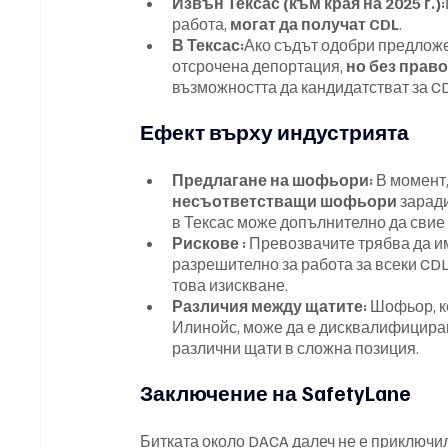
Извън Тексас (към края на 2025 г.):
работа, 
могат да получат CDL
.
В Тексас:
Ако съдът одобри предложе
отсрочена депортация, 
но без право
възможността да кандидатстват за CD
Ефект върху индустрията
Предлагане на шофьори:
 В момент
несъответстващи шофьори
 зарад
в Тексас може допълнително да свие
Рискове :
 Превозвачите трябва да им
разрешително за работа за всеки CDL
това изискване.
Различия между щатите:
 Шофьор, к
Илинойс, може да е дисквалифициран 
различни щати в сложна позиция.
Заключение на SafetyLane
Битката около DACA далеч не е приключил