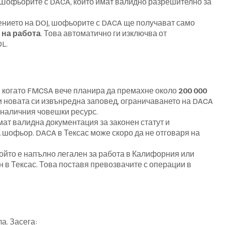
Шофьорите с DACA, които имат валидно разрешително за 
нието на DOJ, шофьорите с DACA ще получават само 
 на работа
. Това автоматично ги изключва от 
L.
, когато FMCSA вече планира да премахне около 
200 000 
и новата си извънредна заповед, ограничаването на DACA 
 наличния човешки ресурс.
ат валидна документация за законен статут и 
 шофьор. DACA в Тексас може скоро да не отговаря на 
ойто е напълно легален за работа в Калифорния или 
в Тексас. Това поставя превозвачите с операции в 
а. Засега: