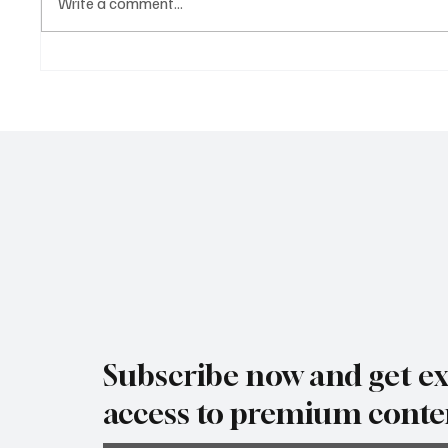
Write a comment...
Нови CVSA Out-of-Service
Не про
критерии 2026: Какво
купува
реално се променя за
под на
шофьорите и превозвачите
MC но
Subscribe now and get ex
access to premium conte