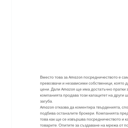
Вместо това за Amazon посредничеството е сам
превозвачи и независими собственици, която 
цени. Дали Amazon ще има достатъчно пратки з
компанията продава този капацитет на други 
загуба.
Amazon отказва да коментира твърденията, спо
подбива останалите брокери. Компанията пре
това как ще се извършва посредничеството и к
товарите. Опитите за създаване на мрежа от п