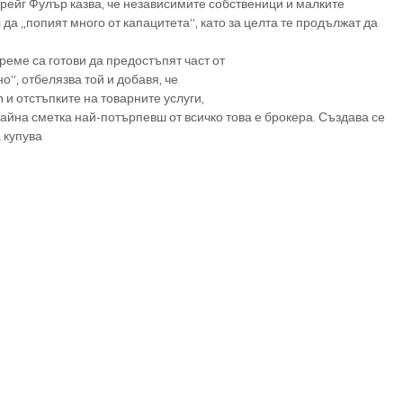
рейг Фулър казва, че независимите собственици и малките 
 да „попият много от капацитета”, като за целта те продължат да 
реме са готови да предостъпят част от
о”, отбелязва той и добавя, че
 и отстъпките на товарните услуги,
райна сметка най-потърпевш от всичко това е брокера. Създава се 
 купува