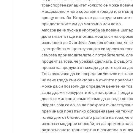
транспортен капацитет колкото се може повече,
максимално много собствени товари или пък 
срещу печалба. Втората е да затрудни своите т
при доставките им до магазина или дома.
Amazon вече пусна в употреба за повече шипър
дали гигантът ще използва мощта си на огромен
изявление до Overdrive, Amazon обяснява, че см
„употребява съществуващата си мрежа за товар
свързва производителите с потребителите, сле
процент за това, че урежда сделката. В същот
превоз на продукта от склада до центъра за ди
Това означава да си посредник Amazon изпълня
но вече гледа към сектора на дългите превози
може да си позволи да определя цените на тов
за да държи конкурентите си настрана. Преди 
десетки милиони, само и само да доведе до фа
diapers.com само, за да прекрати съществуван
преминаха през пълно обезценяване на технит
голям дял от бизнеса като разчита на това, че
използва модерни способи, за да промени нач
разпокъсаната транспортна и логистична индуст