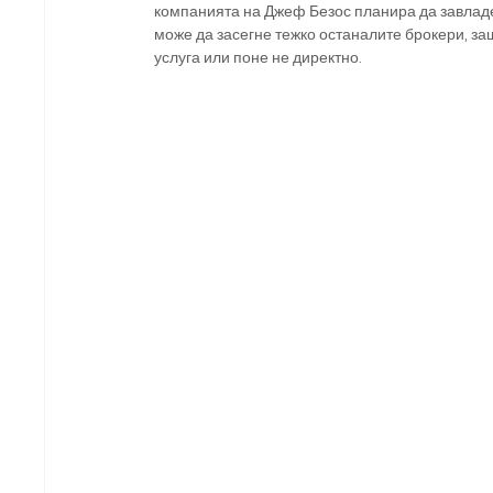
компанията на Джеф Безос планира да завладее
може да засегне тежко останалите брокери, защ
услуга или поне не директно. 