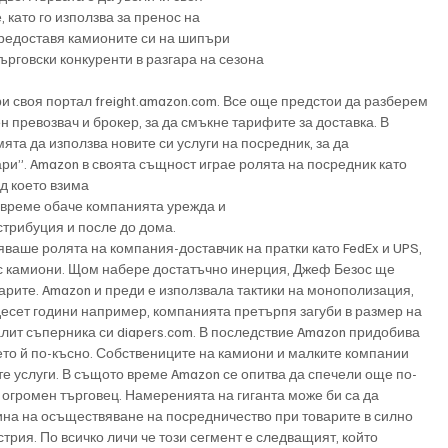
 като го използва за пренос на
предоставя камионите си на шипъри
ърговски конкуренти в разгара на сезона
и своя портал freight.amazon.com. Все още предстои да разберем 
 превозвач и брокер, за да смъкне тарифите за доставка. В 
ята да използва новите си услуги на посредник, за да 
и”. Amazon в своята същност играе ролята на посредник като 
д което взима
о време обаче компанията урежда и
стрибуция и после до дома.
ваше ролята на компания-доставчик на пратки като FedEx и UPS, 
 с камиони. Щом набере достатъчно инерция, Джеф Безос ще 
арите. Amazon и преди е използвала тактики на монополизация, 
десет години например, компанията претърпя загуби в размер на 
лит съперника си diapers.com. В последствие Amazon придобива 
ето й по-късно. Собствениците на камиони и малките компании 
е услуги. В същото време Amazon се опитва да спечели още по-
 е огромен търговец. Намеренията на гиганта може би са да 
ина на осъществяване на посредничество при товарите в силно 
рия. По всичко личи че този сегмент е следващият, който 