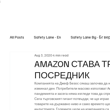
;
All Posts
Safety Lane - En
Safety Lane Bg - Бг ве
Aug 3, 2020
4 min read
Lifestyle
AMAZON СТАВА 
ПОСРЕДНИК
Компанията на Джеф Безос сякаш започва да н
изминал ден. Потребители масово използват Am
пандемията и засега няма изгледи това да спр
Сега търговският гигант потвърди, че ще играе
товарите на държавно ниво и само времето ще 
индустрията. Големите цели на компанията са 