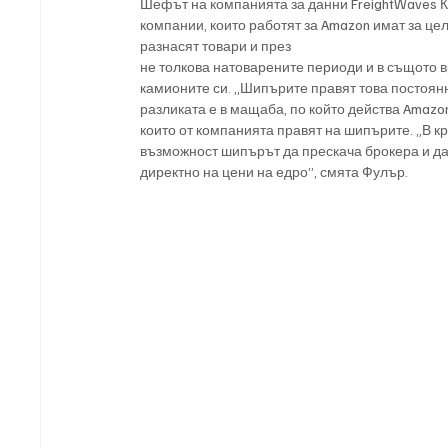
Шефът на компанията за данни FreightWaves К
компании, които работят за Amazon имат за цел
разнасят товари и през
не толкова натоварените периоди и в същото в
камионите си. „Шипърите правят това постоянн
разликата е в мащаба, по който действа Amazon
които от компанията правят на шипърите. „В к
възможност шипърът да прескача брокера и да
директно на цени на едро”, смята Фулър.