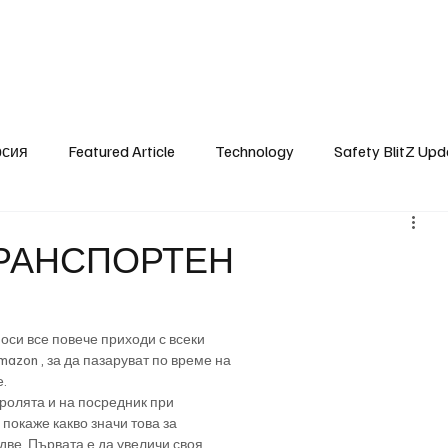
SafetyLane Home
Articles
рсия
Featured Article
Technology
Safety BlitZ Upd
ТРАНСПОРТЕН
оси все повече приходи с всеки
azon , за да пазаруват по време на
е.
 ролята и на посредник при
покаже какво значи това за
две. Първата е да увеличи своя