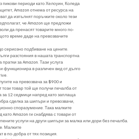
з пикови периоди като Хелоуин, Коледа
цитет, Amazon отнема от ресурса на
яват да изпълнят поръчките около тези
редполагат, че Amazon ще предложи
воли да пренасят товарите много по-
същото време даде на превозвачите
 до сериозно подбиване на цените.
дълги разстояния в нашата транспортна
 пратки за Amazon. Тази услуга
и функционира в различен вид от дълго
ive.
лугите на превозвача за $900 и
т този товар той ще получи печалба от
а за 12 седмици напред като заплаща
обра сделка за шипъри и превозвачи,
ционно споразумение. Така малките
 като Amazon ги снабдява с товари от
ените услуги на други шипъри за малка или дори без печалба. 
е. Малките
т в по-добра от тях позиция.