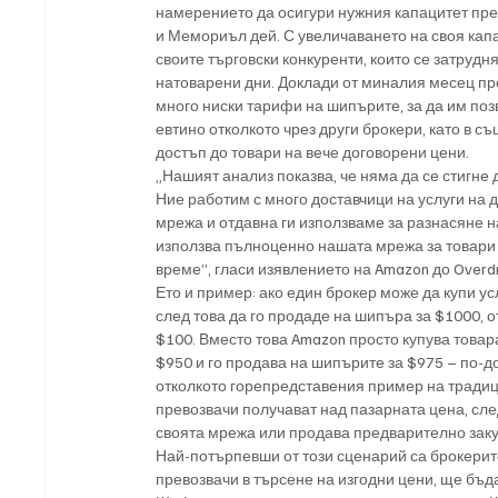
намерението да осигури нужния капацитет пре
и Мемориъл дей. С увеличаването на своя капа
своите търговски конкуренти, които се затрудн
натоварени дни. Доклади от миналия месец п
много ниски тарифи на шипърите, за да им поз
евтино отколкото чрез други брокери, като в 
достъп до товари на вече договорени цени.
„Нашият анализ показва, че няма да се стигне
Ние работим с много доставчици на услуги на 
мрежа и отдавна ги използваме за разнасяне на
използва пълноценно нашата мрежа за товари 
време”, гласи изявлението на Amazon до Overdr
Ето и пример: ако един брокер може да купи ус
след това да го продаде на шипъра за $1000, о
$100. Вместо това Amazon просто купува товар
$950 и го продава на шипърите за $975 – по-д
отколкото горепредставения пример на тради
превозвачи получават над пазарната цена, след
своята мрежа или продава предварително закуп
Най-потърпевши от този сценарий са брокерит
превозвачи в търсене на изгодни цени, ще бъда