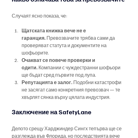
Случаят ясно показа, че:
Щатската книжка вече не е 
гаранция.
 Превозвачите трябва сами да 
проверяват статута и документите на 
шофьорите.
Очакват се повече проверки и 
одити.
 Компании с чуждестранни шофьори 
ще бъдат сред първите под лупа.
Репутацията е залог.
 Подобни катастрофи 
не засягат само конкретния превозвач — те 
хвърлят сянка върху цялата индустрия.
Заключение на SafetyLane
Делото срещу Харджиндер Сингх тепърва ще се 
разглежда във Флорида, но последствията вече 