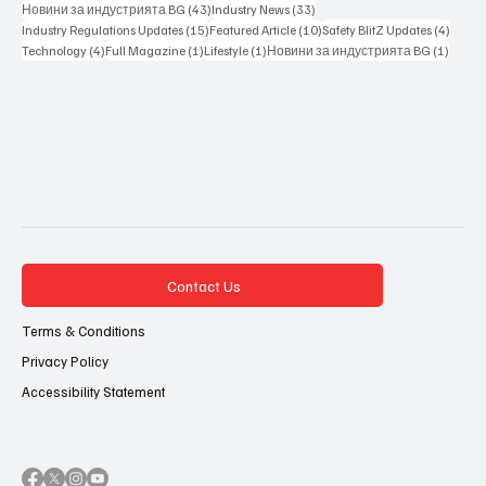
43 posts
33 posts
Новини за индустрията BG
(43)
Industry News
(33)
15 posts
10 posts
4 posts
Industry Regulations Updates
(15)
Featured Article
(10)
Safety BlitZ Updates
(4)
4 posts
1 post
1 post
1 post
Technology
(4)
Full Magazine
(1)
Lifestyle
(1)
Новини за индустрията BG
(1)
Contact Us
Terms & Conditions
Privacy Policy
Accessibility Statement