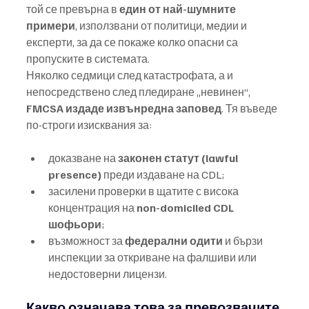
той се превърна в 
един от най-шумните 
примери
, използвани от политици, медии и 
експерти, за да се покаже колко опасни са 
пропуските в системата.
Няколко седмици след катастрофата, а и 
непосредствено след пледиране „невинен“, 
FMCSA издаде извънредна заповед
. Тя въведе 
по-строги изисквания за:
доказване на 
законен статут (lawful 
presence)
 преди издаване на CDL;
засилени проверки в щатите с висока 
концентрация на 
non-domiciled CDL 
шофьори
;
възможност за 
федерални одити
 и бързи 
инспекции за откриване на фалшиви или 
недостоверни лицензи.
Какво означава това за превозвачите