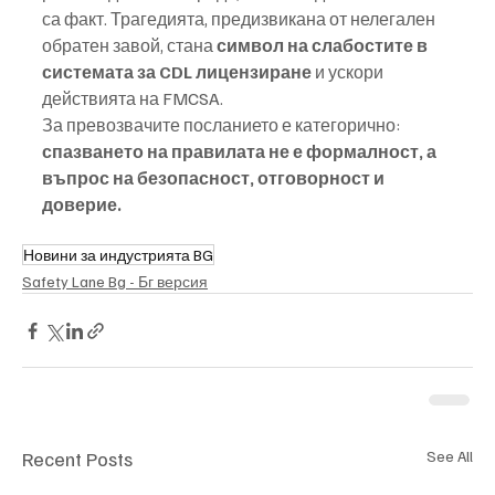
са факт. Трагедията, предизвикана от нелегален 
обратен завой, стана 
символ на слабостите в 
системата за CDL лицензиране
 и ускори 
действията на FMCSA.
За превозвачите посланието е категорично: 
с
пазването на правилата не е формалност, а 
въпрос на безопасност, отговорност и 
доверие.
Новини за индустрията BG
Safety Lane Bg - Бг версия
Recent Posts
See All