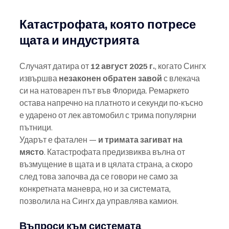
Катастрофата, която потресе 
щата и индустрията
Случаят датира от 
12 август 2025 г.
, когато Сингх 
извършва 
незаконен обратен завой
 с влекача 
си на натоварен път във Флорида. Ремаркето 
остава напречно на платното и секунди по-късно 
е ударено от лек автомобил с трима популярни 
пътници.
Ударът е фатален — 
и тримата загиват на 
място
. Катастрофата предизвиква вълна от 
възмущение в щата и в цялата страна, а скоро 
след това започва да се говори не само за 
конкретната маневра, но и за системата, 
позволила на Сингх да управлява камион.
Въпроси към системата