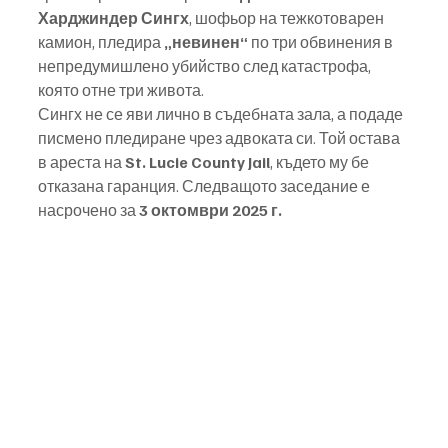
Харджиндер Сингх
, шофьор на тежкотоварен 
камион, пледира 
„невинен“
 по три обвинения в 
непредумишлено убийство след катастрофа, 
която отне три живота.
Сингх не се яви лично в съдебната зала, а подаде 
писмено пледиране чрез адвоката си. Той остава 
в ареста на 
St. Lucie County Jail
, където му бе 
отказана гаранция. Следващото заседание е 
насрочено за 
3 октомври 2025 г.