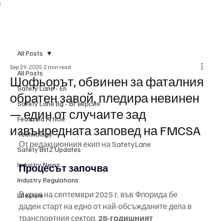
;
Subscribe
All Posts
Sep 29, 2025
2 min read
All Posts
Шофьорът, обвинен за фаталния
Safety Lane - En
обратен завой, пледира невинен
Safety Lane Bg - Бг версия
— един от случаите зад
Featured Article
извънредната заповед на FMCSA
Technology
От редакционния екип на SafetyLane
Safety BlitZ Updates
Industry News
Процесът започва
Industry Regulations
В края на септември 2025 г. във Флорида бе 
Lifestyle
даден старт на едно от най-обсъжданите дела в 
транспортния сектор. 
28-годишният 