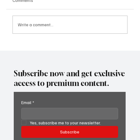
Comments
Write a comment...
Не продавайте, не купувайте и не
отдавайте под наем вашия USDOT или
MC номер
Subscribe now and get exclusive
access to premium content.
Email
*
Yes, subscribe me to your newsletter.
Subscribe