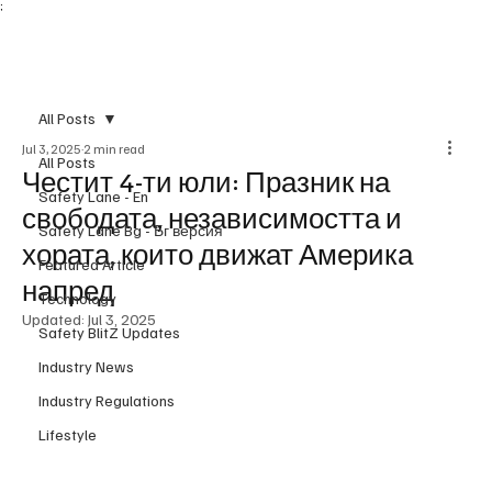
;
Subscribe
All Posts
Jul 3, 2025
2 min read
All Posts
Честит 4-ти юли: Празник на
Safety Lane - En
свободата, независимостта и
Safety Lane Bg - Бг версия
хората, които движат Америка
Featured Article
напред
Technology
Updated:
Jul 3, 2025
Safety BlitZ Updates
Industry News
Industry Regulations
Lifestyle