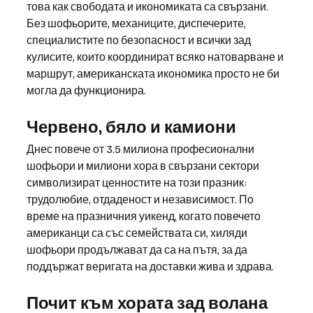
това как свободата и икономиката са свързани.
Без шофьорите, механиците, диспечерите, 
специалистите по безопасност и всички зад 
кулисите, които координират всяко натоварване и 
маршрут, американската икономика просто не би 
могла да функционира.
Червено, бяло и камиони
Днес повече от 3.5 милиона професионални 
шофьори и милиони хора в свързани сектори 
символизират ценностите на този празник: 
трудолюбие, отдаденост и независимост. По 
време на празничния уикенд, когато повечето 
американци са със семействата си, хиляди 
шофьори продължават да са на пътя, за да 
поддържат веригата на доставки жива и здрава.
Почит към хората зад волана