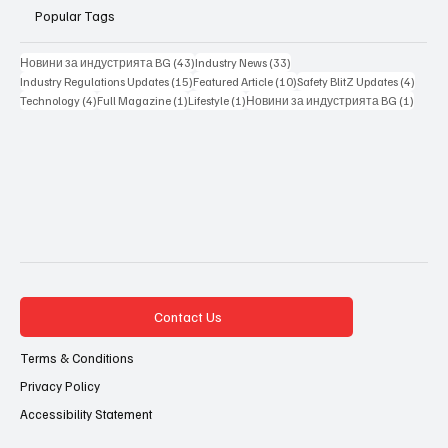
Popular Tags
43 posts
33 posts
Новини за индустрията BG
(43)
Industry News
(33)
15 posts
10 posts
4 posts
Industry Regulations Updates
(15)
Featured Article
(10)
Safety BlitZ Updates
(4)
4 posts
1 post
1 post
1 post
Technology
(4)
Full Magazine
(1)
Lifestyle
(1)
Новини за индустрията BG
(1)
Contact Us
Terms & Conditions
Privacy Policy
Accessibility Statement