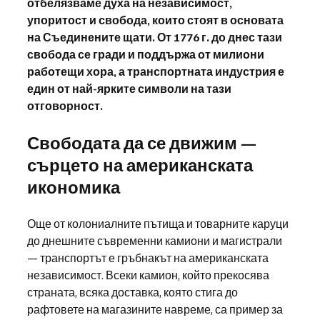
отбелязваме духа на независимост, 
упоритост и свобода, които стоят в основата 
на Съединените щати. От 1776 г. до днес тази 
свобода се гради и поддържа от милиони 
работещи хора, а транспортната индустрия е 
един от най-ярките символи на тази 
отговорност.
Свободата да се движим — 
сърцето на американската 
икономика
Още от колониалните пътища и товарните каруци 
до днешните съвременни камиони и магистрали 
— транспортът е гръбнакът на американската 
независимост. Всеки камион, който прекосява 
страната, всяка доставка, която стига до 
рафтовете на магазините навреме, са пример за 