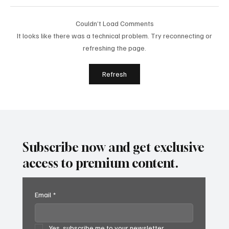
Couldn’t Load Comments
It looks like there was a technical problem. Try reconnecting or
refreshing the page.
Не продавайте, не купувайте и не
Refresh
отдавайте под наем вашия USDOT или
MC номер
Subscribe now and get exclusive
access to premium content.
Email
*
Yes, subscribe me to your newsletter.