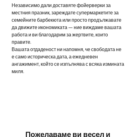
Независимо дали доставяте фойерверки за 
местния празник, зареждате супермаркетите за 
семейните барбекюта или просто продължавате 
да движите икономиката — ние виждаме вашата 
работа и ви благодарим за жертвите, които 
правите.
Вашата отдаденост ни напомня, че свободата не 
е само историческа дата, а ежедневен 
ангажимент, който се изпълнява с всяка измината 
миля
.
Пожелаваме ви весел и 