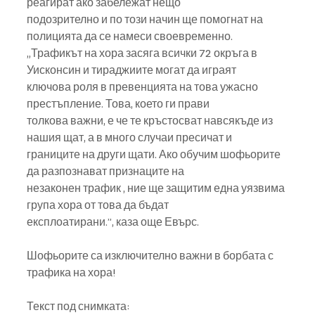
реагират ако забележат нещо
подозрително и по този начин ще помогнат на 
полицията да се намеси своевременно.
„Трафикът на хора засяга всички 72 окръга в 
Уисконсин и тираджиите могат да играят
ключова роля в превенцията на това ужасно 
престъпление. Това, което ги прави
толкова важни, е че те кръстосват навсякъде из 
нашия щат, а в много случаи пресичат и
границите на други щати. Ако обучим шофьорите 
да разпознават признаците на
незаконен трафик , ние ще защитим една уязвима 
група хора от това да бъдат
експлоатирани.”, каза още Евърс.
Шофьорите са изключително важни в борбата с 
трафика на хора!
Текст под снимката: