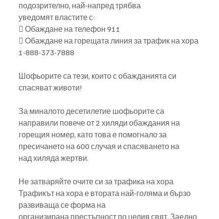
подозрително, най-напред трябва
уведомят властите с:
 Обаждане на телефон 911
 Обаждане на горещата линия за трафик на хора 
1-888-373-7888
Шофьорите са тези, които с обажданията си 
спасяват животи!
За миналото десетилетие шофьорите са 
направили повече от 2 хиляди обаждания на
горещия номер, като това е помогнало за 
пресичането на 600 случая и спасяването на
над хиляда жертви.
Не затваряйте очите си за трафика на хора
Трафикът на хора е втората най-голяма и бързо 
развиваща се форма на
организирана престъпност по целия свят. Заедно 