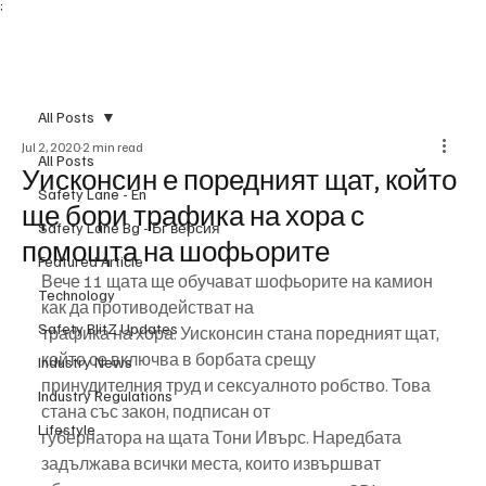
;
Subscribe
All Posts
Jul 2, 2020
2 min read
All Posts
Уисконсин е поредният щат, който
Safety Lane - En
ще бори трафика на хора с
Safety Lane Bg - Бг версия
помощта на шофьорите
Featured Article
Вече 11 щата ще обучават шофьорите на камион 
Technology
как да противодействат на
Safety BlitZ Updates
трафика на хора. Уисконсин стана поредният щат, 
който се включва в борбата срещу
Industry News
принудителния труд и сексуалното робство. Това 
Industry Regulations
стана със закон, подписан от
Lifestyle
губернатора на щата Тони Ивърс. Наредбата 
задължава всички места, които извършват