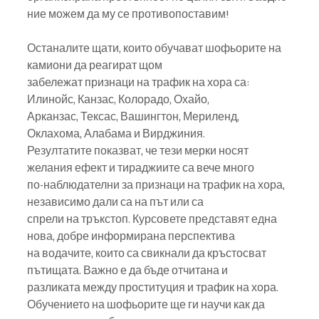
ние можем да му се противопоставим!
Останалите щати, които обучават шофьорите на 
камиони да реагират щом
забележат признаци на трафик на хора са: 
Илинойс, Канзас, Колорадо, Охайо,
Арканзас, Тексас, Вашингтон, Мериленд, 
Оклахома, Алабама и Вирджиния.
Резултатите показват, че тези мерки носят 
желания ефект и тираджиите са вече много
по-наблюдателни за признаци на трафик на хора, 
независимо дали са на път или са
спрели на тръкстоп. Курсовете представят една 
нова, добре информирана перспектива
на водачите, които са свикнали да кръстосват 
пътищата. Важно е да бъде отчитана и
разликата между проституция и трафик на хора.
Обучението на шофьорите ще ги научи как да 