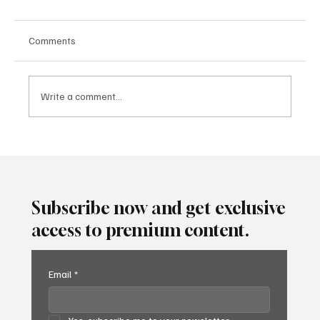
Comments
Write a comment...
Не продавайте, не купувайте и не
отдавайте под наем вашия USDOT или
MC номер
Subscribe now and get exclusive
access to premium content.
Email
*