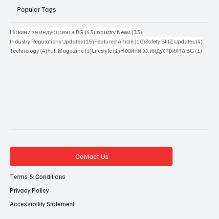
Popular Tags
43 posts
33 posts
Новини за индустрията BG
(43)
Industry News
(33)
15 posts
10 posts
4 posts
Industry Regulations Updates
(15)
Featured Article
(10)
Safety BlitZ Updates
(4)
4 posts
1 post
1 post
1 post
Technology
(4)
Full Magazine
(1)
Lifestyle
(1)
Новини за индустрията BG
(1)
Contact Us
Terms & Conditions
Privacy Policy
Accessibility Statement