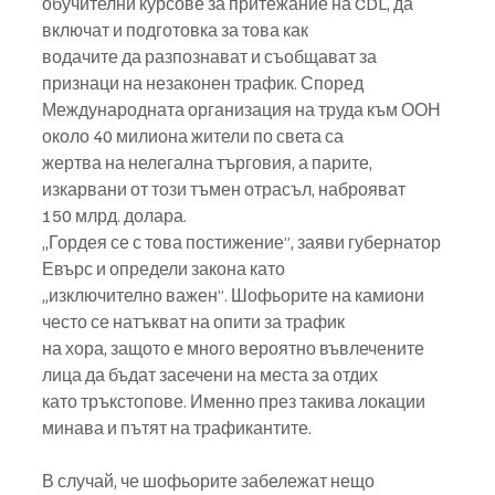
обучителни курсове за притежание на CDL, да 
включат и подготовка за това как
водачите да разпознават и съобщават за 
признаци на незаконен трафик. Според
Международната организация на труда към ООН 
около 40 милиона жители по света са
жертва на нелегална търговия, а парите, 
изкарвани от този тъмен отрасъл, наброяват
150 млрд. долара.
„Гордея се с това постижение”, заяви губернатор 
Евърс и определи закона като
„изключително важен”. Шофьорите на камиони 
често се натъкват на опити за трафик
на хора, защото е много вероятно въвлечените 
лица да бъдат засечени на места за отдих
като тръкстопове. Именно през такива локации 
минава и пътят на трафикантите.
В случай, че шофьорите забележат нещо 