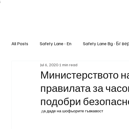
;
All Posts
Safety Lane - En
Safety Lane Bg - Бг ве
Jul 6, 2020
1 min read
Lifestyle
Министерството н
правилата за часов
подобри безопасн
 д
а даде на шофьорите гъвкавост