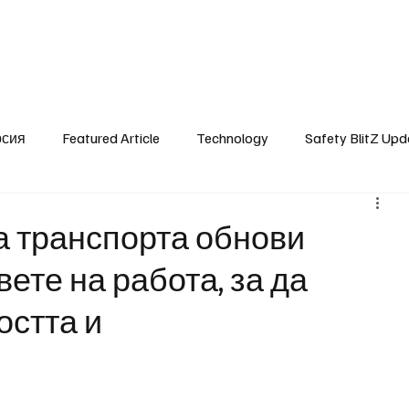
SafetyLane Home
Articles
рсия
Featured Article
Technology
Safety BlitZ Upd
а транспорта обнови
ете на работа, за да
остта и