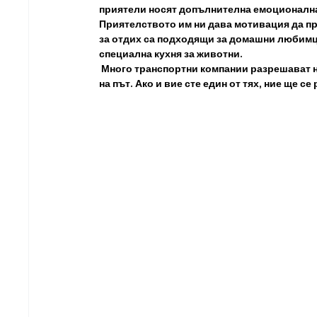
приятели носят допълнителна емоционална 
Приятелството им ни дава мотивация да пр
за отдих са подходящи за домашни любимци,
специална кухня за животни.
Много транспортни компании разрешават н
на път. Ако и вие сте един от тях, ние ще 