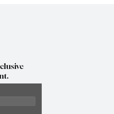
мер
регистрацията на FM
десетилетия
clusive
nt.