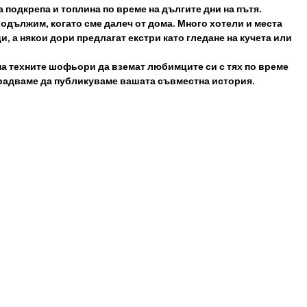
подкрепа и топлина по време на дългите дни на пътя. 
одължим, когато сме далеч от дома. Много хотели и места 
 а някои дори предлагат екстри като гледане на кучета или 
а техните шофьори да вземат любимците си с тях по време 
се радваме да публикуваме вашата съвместна история.