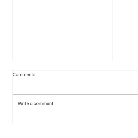
Comments
Write a comment...
Нови CVSA Out-of-Service
Не про
критерии 2026: Какво
купува
реално се променя за
под на