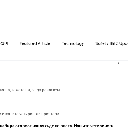
SafetyLane Home
Articles
рсия
Featured Article
Technology
Safety BlitZ Upd
иона, кажете ни, за да разкажем
и с вашите четириноги приятели
набира скорост навсякъде по света. Нашите четириноги 