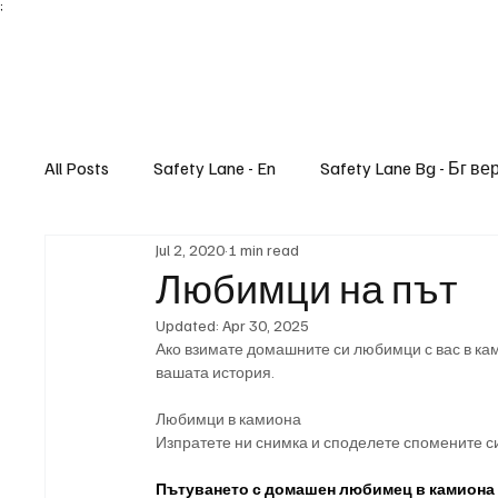
;
All Posts
Safety Lane - En
Safety Lane Bg - Бг ве
Jul 2, 2020
1 min read
Lifestyle
Любимци на път
Updated:
Apr 30, 2025
Ако взимате домашните си любимци с вас в кам
вашата история.
Любимци в камиона
Изпратете ни снимка и споделете спомените с
Пътуването с домашен любимец в камиона 