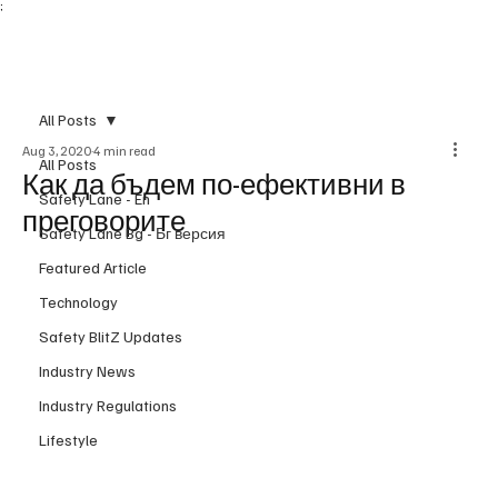
;
Subscribe
All Posts
Aug 3, 2020
4 min read
All Posts
Как да бъдем по-ефективни в
Safety Lane - En
преговорите
Safety Lane Bg - Бг версия
Featured Article
Technology
Safety BlitZ Updates
Industry News
Industry Regulations
Lifestyle