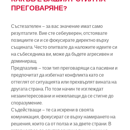
ПРЕГОВАРЯНЕ?
Състезателен – за вас значение имат само 
резултатите. Вие сте себеуверен, отстоявате
позициите си и се фокусирате директно върху 
същината. Често опитвате да наложите идеите си 
на събеседника ви, може да бъдете агресивен и 
доминиращ.
Предпазлив – този тип преговарящи са пасивни и 
предпочитат да избегнат конфликта като се 
оттеглят от ситуацията или прехвърлят вината на 
другата страна. По този начин те изглеждат 
незаинтересовани и нежелаещи да се стигне до 
споразумение.
Съдействащи – те са искрени в своята 
комуникация, фокусират се върху намирането на
решения, които са от полза и за двете страни. В 