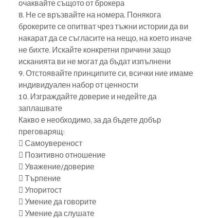
очаквайте същото от брокера
8. Не се връзвайте на номера. Понякога 
брокерите се опитват чрез тъжни истории да ви 
накарат да се съгласите на нещо, на което иначе 
не бихте. Искайте конкретни причини защо 
исканията ви не могат да бъдат изпълнени
9. Отстоявайте принципите си, всички ние имаме 
индивидуален набор от ценности
10. Изграждайте доверие и недейте да 
заплашвате
Какво е необходимо, за да бъдете добър 
преговарящ:
 Самоувереност
 Позитивно отношение
 Уважение/доверие
 Търпение
 Упоритост
 Умение да говорите
 Умение да слушате