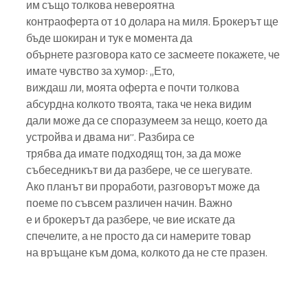
им също толкова невероятна
контраоферта от 10 долара на миля. Брокерът ще 
бъде шокиран и тук е момента да
обърнете разговора като се засмеете покажете, че 
имате чувство за хумор: „Ето,
виждаш ли, моята оферта е почти толкова 
абсурдна колкото твоята, така че нека видим
дали може да се споразумеем за нещо, което да 
устройва и двама ни”. Разбира се
трябва да имате подходящ тон, за да може 
събеседникът ви да разбере, че се шегувате.
Ако планът ви проработи, разговорът може да 
поеме по съвсем различен начин. Важно
е и брокерът да разбере, че вие искате да 
спечелите, а не просто да си намерите товар
на връщане към дома, колкото да не сте празен.