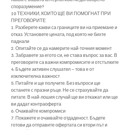
споразумение?
10 ТЕХНИКИ, КОИТО ЩЕ ВИ ПОМОГНАТ ПРИ 
ПРЕГОВОРИТЕ
1. Разберете какви са границите ви на приемане и 
отказ. Установете цената, под която не бихте 
паднали
2. Опитайте се да намерите най-точния момент
3. Забравете за егото си, не става въпрос за вас. В 
преговорите са важни компромисите и отстъпките
4. Бъдете активен слушател – това е от 
изключителна важност
5. Питайте и ще получите. Без въпроси ще 
останете с празни ръце. Не се страхувайте да
питате. В най-лошия случай ще ви откажат или ще 
ви дадат контраоферта
6. Очаквайте компромиси
7. Покажете и очаквайте отдаденост. Бъдете 
готови да отправите офертата си втори път и 