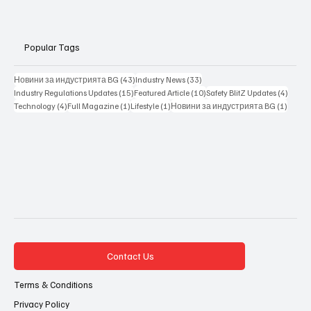
Popular Tags
43 posts
33 posts
Новини за индустрията BG
(43)
Industry News
(33)
15 posts
10 posts
4 posts
Industry Regulations Updates
(15)
Featured Article
(10)
Safety BlitZ Updates
(4)
4 posts
1 post
1 post
1 post
Technology
(4)
Full Magazine
(1)
Lifestyle
(1)
Новини за индустрията BG
(1)
Contact Us
Terms & Conditions
Privacy Policy