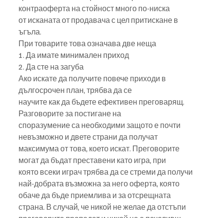
контраоферта на стойност много по-ниска
от исканата от продавача с цел притискане в 
ъгъла.
При товарите това означава две неща
1. Да имате минимален приход
2. Да сте на загуба
Ако искате да получите повече приходи в 
дългосрочен план, трябва да се
научите как да бъдете ефективен преговарящ. 
Разговорите за постигане на
споразумение са необходими защото е почти 
невъзможно и двете страни да получат
максимума от това, което искат. Преговорите 
могат да бъдат преставени като игра, при
която всеки играч трябва да се стреми да получи 
най-добрата възможна за него оферта, която 
обаче да бъде приемлива и за отсрещната 
страна. В случай, че никой не желае да отстъпи 