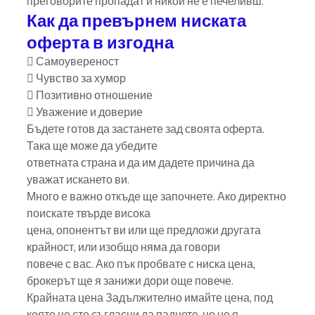
преговорите пропадат и никой не е печеливш.
Как да превърнем ниската 
оферта в изгодна
 Самоувереност
 Чувство за хумор
 Позитивно отношение
 Уважение и доверие
Бъдете готов да застанете зад своята оферта. 
Така ще може да убедите
ответната страна и да им дадете причина да 
уважат искането ви.
Много е важно откъде ще започнете. Ако директно 
поискате твърде висока
цена, опонентът ви или ще предложи другата 
крайност, или изобщо няма да говори
повече с вас. Ако пък пробвате с ниска цена, 
брокерът ще я занижи дори още повече.
Крайната цена Задължително имайте цена, под 
която не сте съгласни да паднете, но не я 