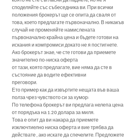
споделяйте със събеседника ви. При всички 
положения брокерът ще се опита да сваля от 
това, което предлагате първоначално. В никакъв 
случай не променяйте намислената 
първоначално крайна цена и бъдете готови на 
искания и компромиси докато не я постигнете.
Ако брокерът знае, че сте готови да приемете 
значително по-ниска оферта
от тази, която предлагате, вие няма да сте в 
състояние да водите ефективни
преговори.
Ето пример как да извъртите нещата във ваша 
полза чрез чувството си за хумор:
По телефона брокерът ви предлага нелепа цена 
от порядъка на 1.20 долара за миля.
Това е опит да ви накара да приемете 
изключтиелно ниска оферта и вие трябва да
действате , ако искате да спечелите. Предложете 