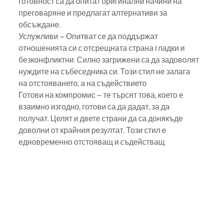
готовност са да опитат оригинални начини на 
преговаряне и предлагат алтернативи за 
обсъждане.
Услужливи – Опитват се да поддържат 
отношенията си с отсрещната страна гладки и
безконфликтни. Силно загрижени са да задоволят 
нуждите на събеседника си. Този стил не залага 
на отстояването, а на съдействието
Готови на компромис – те търсят това, което е 
взаимно изгодно, готови са да дадат, за да 
получат. Целят и двете страни да са донякъде 
доволни от крайния резултат. Този стил е 
едновременно отстояващ и съдействащ