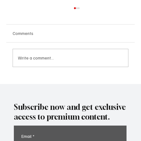
Comments
Write a comment...
Не продавайте, не купувайте и не
отдавайте под наем вашия USDOT или
MC номер
Subscribe now and get exclusive
access to premium content.
Email
*