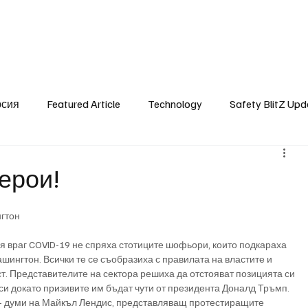
SafetyLane Home
Articles
рсия
Featured Article
Technology
Safety BlitZ Upd
ерои!
гтон
ашингтон. Всички те се съобразиха с правилата на властите и 
. Представителите на сектора решиха да отстояват позицията си 
 си докато призивите им бъдат чути от президента Доналд Тръмп.