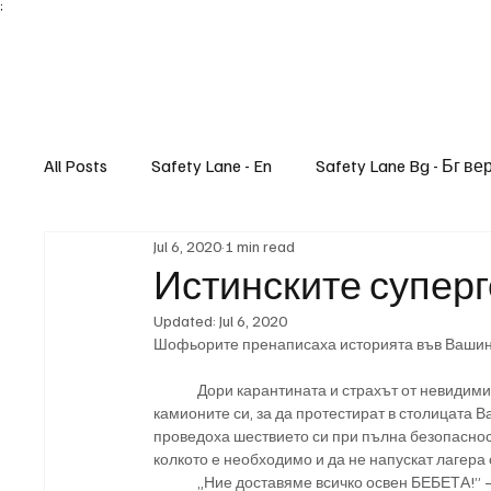
;
All Posts
Safety Lane - En
Safety Lane Bg - Бг ве
Jul 6, 2020
1 min read
Lifestyle
Истинските суперг
Updated:
Jul 6, 2020
Шофьорите пренаписаха историята във Вашин
	Дори карантината и страхът от невидимия враг COVID-19 не спряха стотиците шофьори, които подкараха 
камионите си, за да протестират в столицата В
проведоха шествието си при пълна безопасност
колкото е необходимо и да не напускат лагера
	„Ние доставяме всичко освен БЕБЕТА!” – думи на Майкъл Лендис, представляващ протестиращите 