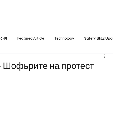
SafetyLane Home
Articles
рсия
Featured Article
Technology
Safety BlitZ Upd
- Шофьрите на протест