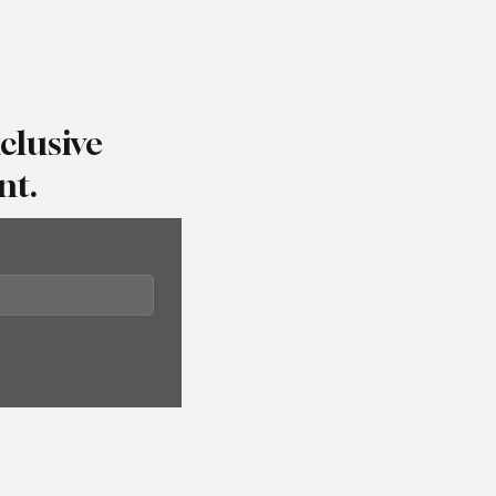
clusive
nt.