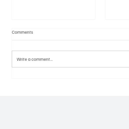
Comments
Write a comment...
Нови CVSA Out-of-Service
Не про
критерии 2026: Какво
купува
реално се променя за
под на
шофьорите и превозвачите
MC но