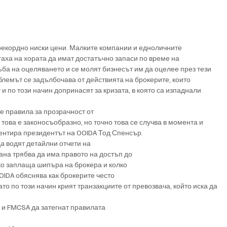
 рекордно ниски цени. Малките компании и едноличните 
гаха на хората да имат достатъчно запаси по време на 
ба на оцеляването и се молят бизнесът им да оцелее през тези 
лемът се задълбочава от действията на брокерите, които 
 по този начин допринасят за кризата, в която са изпаднали 
 правила за прозрачност от
 това е законосъобразно, но точно това се случва в момента и 
оментира президентът на OOIDA Тод Спенсър.
а водят детайлни отчети на
ана трябва да има правото на достъп до
ко заплаща шипъра на брокера и колко
OIDA обяснява как брокерите често
то по този начин крият транзакциите от превозвача, който иска да 
 и FMCSA да затегнат правилата