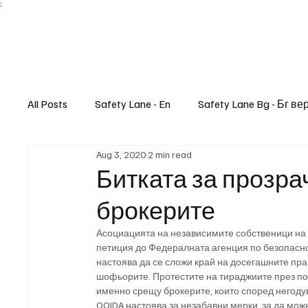
;
All Posts
Safety Lane - En
Safety Lane Bg - Бг ве
Aug 3, 2020
2 min read
Lifestyle
Битката за прозра
брокерите
Асоциацията на независимите собственици на
петиция до Федералната агенция по безопасно
настоява да се сложи край на досегашните пра
шофьорите. Протестите на тираджиите през п
именно срещу брокерите, които според негодув
OOIDA настоява за незабавни мерки, за да мо