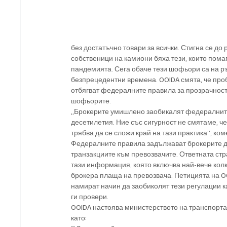
без достатъчно товари за всички. Стигна се до
собственици на камиони бяха тези, които пома
пандемията. Сега обаче тези шофьори са на ръ
безпрецедентни времена. OOIDA смята, че проб
отбягват федералните правила за прозрачност и
шофьорите.
„Брокерите умишлено заобикалят федералните
десетилетия. Ние със сигурност не смятаме, че
трябва да се сложи край на тази практика”, к
Федералните правила задължават брокерите д
транзакциите към превозвачите. Ответната стр
тази информация, която включва най-вече кол
брокера плаща на превозвача. Петицията на O
намират начин да заобиколят тези регулации ка
ги провери.
OOIDA настоява министерството на транспорта
като: