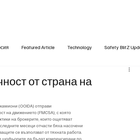
SafetyLane Home
Articles
рсия
Featured Article
Technology
Safety BlitZ Upd
чност от страна на
 камиони (OOIDA) отправи
ст на движението (FMCSA), с която
ктики на брокерите, които ощетяват
оследните месеци отчасти бяха насочени
ащите се възползват от тяхната работа.
же шофьорите да бъдат компенсирани по