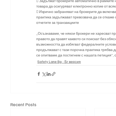
 Задължат брокерите автоматично в рамките 
товара да осигуряват електронно копие от вся
 Изрично забраняват на брокерите да включват
практика задължават превозвача да се откаже 
отчетите за транзакциите
„Осъзнаваме, че някои брокери не харесват пр
правото да правят каквото си поискат без обяс
възможността да избягват федералните условия
продължават с тази порочна практика трябва д
се опитваме да постигнем с нашата петиция”,
Safety Lane Bg - Бг версия
Recent Posts