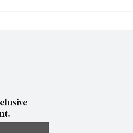
давайте, не
MOTUS идва: Всичко, 
йте и не отдавайте
трябва да знаете за н
ем вашия USDOT или
мащабната промяна 
мер
регистрацията на FM
десетилетия
clusive
nt.