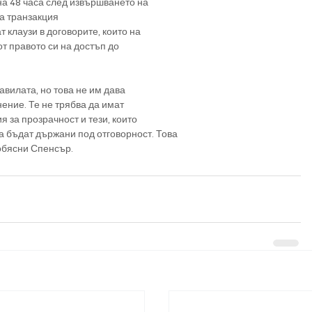
на 48 часа след извършването на
ка транзакция
 клаузи в договорите, които на
от правото си на достъп до
авилата, но това не им дава
нение. Те не трябва да имат
 за прозрачност и тези, които
а бъдат държани под отговорност. Това
 обясни Спенсър.