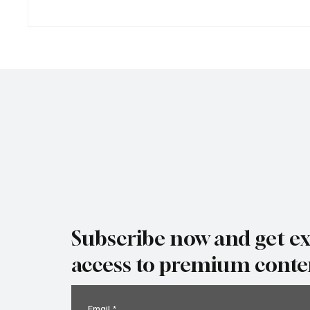
Нови CVSA Out-of-Service
Не про
критерии 2026: Какво
купува
реално се променя за
под на
шофьорите и превозвачите
MC но
Subscribe now and get ex
access to premium conte
Email
*